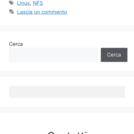
Tag
Linux
,
NFS
Lascia un commento
Cerca
Cerca